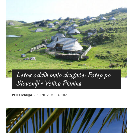
k
g
i
b
l
o
g
a
Letos oddih malo drugače: Potep po
Sloveniji • Velika Planina
POTOVANJA
13 NOVEMBRA, 2020