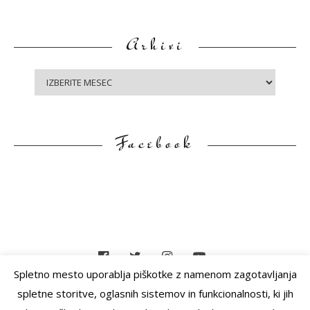
Arhivi
A
r
h
i
Facebook
v
i
Spletno mesto uporablja piškotke z namenom zagotavljanja
spletne storitve, oglasnih sistemov in funkcionalnosti, ki jih
F
DOMOV
LEPOTA
PARFUMI
LAKI
NAKIT