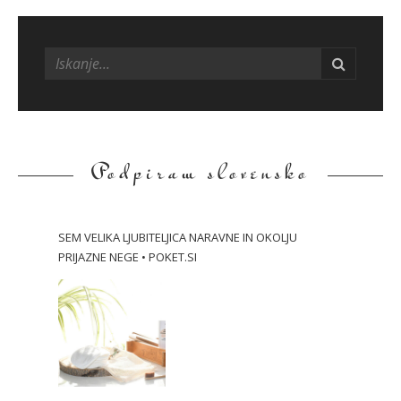
S
i
t
e
s
i
d
Podpiram slovensko
e
b
a
SEM VELIKA LJUBITELJICA NARAVNE IN OKOLJU
r
PRIJAZNE NEGE • POKET.SI