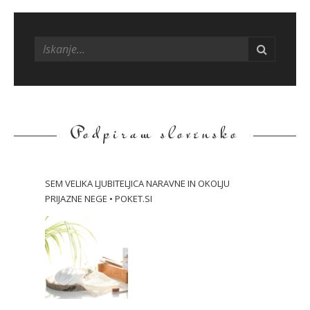
S
i
t
e
s
i
d
Podpiram slovensko
e
b
a
SEM VELIKA LJUBITELJICA NARAVNE IN OKOLJU
r
PRIJAZNE NEGE • POKET.SI