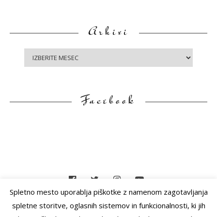
Arhivi
A
r
h
i
Facebook
v
i
Spletno mesto uporablja piškotke z namenom zagotavljanja
spletne storitve, oglasnih sistemov in funkcionalnosti, ki jih
F
DOMOV
LEPOTA
PARFUMI
LAKI
NAKIT